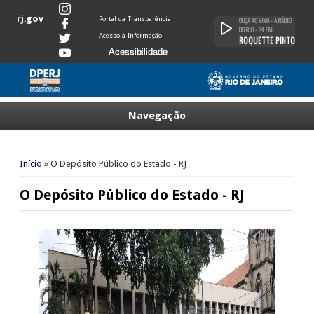
rj.gov
Portal da Transparência
OUÇA AO VIVO
- A RÁDIO
DO RIO - 94 FM
Acesso à Informação
ROQUETTE PINTO
Acessibilidade
Navegação
Você está aqui
Início
» O Depósito Público do Estado - RJ
O Depósito Público do Estado - RJ