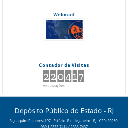
Webmail
Contador de Visitas
220417
visualizações
Depósito Público do Estado - RJ
R. Joaquim Palhares, 197 - Estácio, Rio de Janeiro - RJ - CEP: 20260-
080 | 2333-7414 / 2333-7437